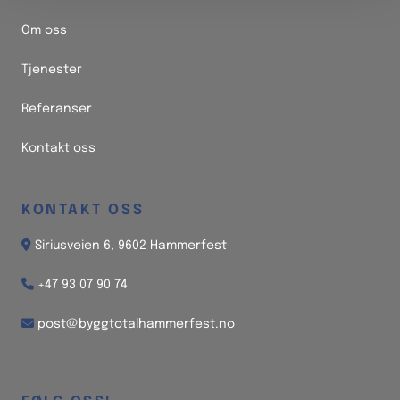
Om oss
Tjenester
Referanser
Kontakt oss
KONTAKT OSS

Siriusveien 6, 9602 Hammerfest

+47 93 07 90 74

post@byggtotalhammerfest.no