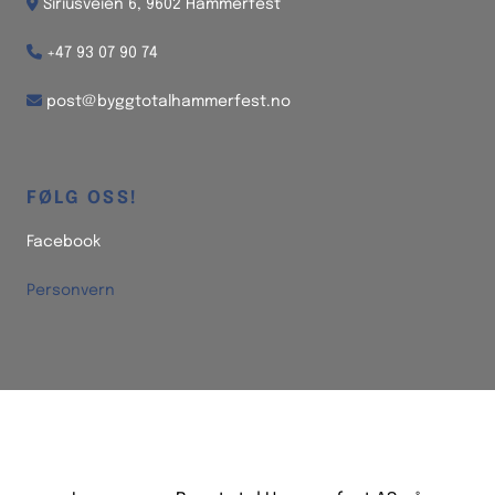

Siriusveien 6, 9602 Hammerfest

+47 93 07 90 74

post@byggtotalhammerfest.no
FØLG OSS!
Facebook
Personvern