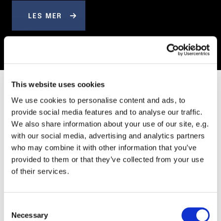
LES MER
This website uses cookies
We use cookies to personalise content and ads, to
FAQ
provide social media features and to analyse our traffic.
Ofte stilte spørsmål
We also share information about your use of our site, e.g.
with our social media, advertising and analytics partners
who may combine it with other information that you’ve
provided to them or that they’ve collected from your use
of their services.
Hvilke typer byggeprosjekter kan
dere hjelpe med?
Consent
Necessary
Selection