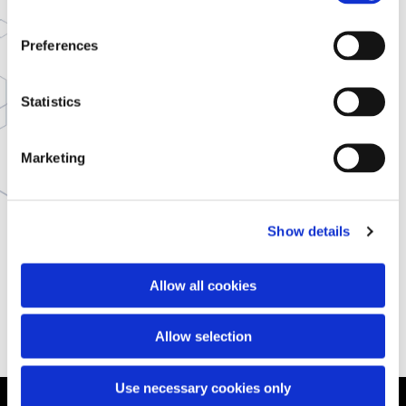
Hvordan får jeg et pristilbud for
Preferences
prosjektet mitt?
Statistics
Hvor lang tid tar det å fullføre et
Marketing
byggeprosjekt?
Show details
Er dere sertifiserte og forsikrede?
Allow all cookies
Allow selection
Use necessary cookies only